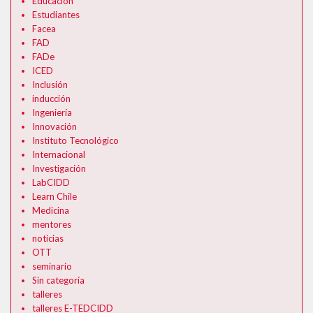
Educación
Formularios Ev@
Estudiantes
Facea
Syllabus
FAD
FADe
Calendario Académico 2026
ICED
Inclusión
inducción
Ingeniería
Innovación
Instituto Tecnológico
Internacional
Investigación
LabCIDD
Learn Chile
Medicina
mentores
noticias
OTT
seminario
Sin categoría
talleres
talleres E-TEDCIDD