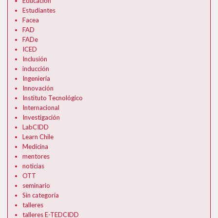
Educación
Formularios Ev@
Estudiantes
Facea
Syllabus
FAD
FADe
Calendario Académico 2026
ICED
Inclusión
inducción
Ingeniería
Innovación
Instituto Tecnológico
Internacional
Investigación
LabCIDD
Learn Chile
Medicina
mentores
noticias
OTT
seminario
Sin categoría
talleres
talleres E-TEDCIDD