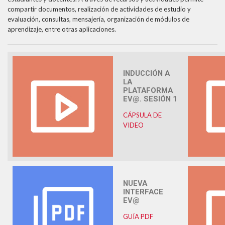
compartir documentos, realización de actividades de estudio y
Formularios Ev@
evaluación, consultas, mensajería, organización de módulos de
Syllabus
aprendizaje, entre otras aplicaciones.
Calendario Académico 2026
INDUCCIÓN A
LA
PLATAFORMA
EV@. SESIÓN 1
CÁPSULA DE
VIDEO
NUEVA
INTERFACE
EV@
GUÍA PDF