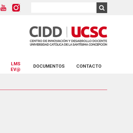
LMS
DOCUMENTOS
CONTACTO
EV@
Modelo Educativo UCSC
ios CIDD
Conecta con Ev@
Marco para una Docencia de Calidad
D
Plataforma Ev@
Formulario Solicitud de Capacitación
Turnitin
Formulario Reserva LabCIDD
D
Formulario Mentorías
CIDD
Formularios Ev@