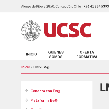
Alonso de Ribera 2850, Concepción, Chile
|
+56 41 234 5393
QUIENES
OFERTA
INICIO
SOMOS
FORMATIVA
Nuestro Propósito
Programa de reconoci
Inicio
»
LMS EV@
Nuestro Equipo
Programa de Inducción
¿Que entendemos por Innovación Docen
Programa de accesibil
L
Conecta con Ev@
Cursos Autoformació
Plataforma Ev@
Diplomado Docencia p