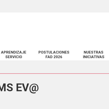
APRENDIZAJE
POSTULACIONES
NUESTRAS
SERVICIO
FAD 2026
INICIATIVAS
miento de habilidades técnicas y pedagógicas en EV@
Proyectos FAD 2026 adjudicados
Catálogo de Servic
 a la Docencia en la UCSC
Observatorio CID
te?
idad digital en EV@
MS EV@
LabCIDD
n
Revista InnovaCID
ara la Educación Superior
Seminario Innova