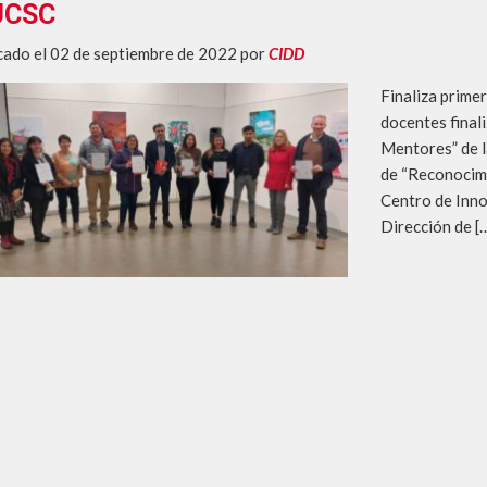
ción virtual 2025-2
UCSC
cado el 02 de septiembre de 2022
por
CIDD
Finaliza prime
docentes final
Mentores” de l
de “Reconocimi
Centro de Inno
Dirección de [