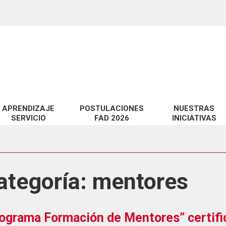
APRENDIZAJE
POSTULACIONES
NUESTRAS
SERVICIO
FAD 2026
INICIATIVAS
miento de habilidades técnicas y pedagógicas en EV@
Proyectos FAD 2026 adjudicados
Catálogo de Servic
 a la Docencia en la UCSC
Observatorio CID
te?
idad digital en EV@
ategoría:
mentores
LabCIDD
n
Revista InnovaCID
ara la Educación Superior
Seminario Innova
ograma Formación de Mentores” certifi