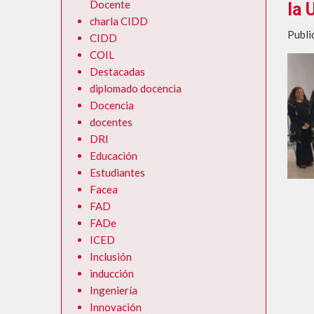
Diplomado TIC y Educa
Docente
la 
charla CIDD
Publi
CIDD
COIL
Destacadas
diplomado docencia
Docencia
docentes
DRI
Educación
Estudiantes
Facea
FAD
FADe
ICED
Inclusión
inducción
Ingeniería
Innovación