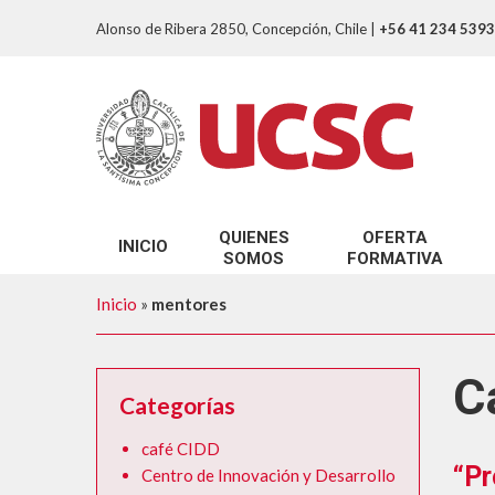
Alonso de Ribera 2850, Concepción, Chile
|
+56 41 234 5393
QUIENES
OFERTA
INICIO
SOMOS
FORMATIVA
Nuestro Propósito
Programa de reconoci
Inicio
»
mentores
Nuestro Equipo
Programa de Inducción
¿Que entendemos por Innovación Docen
Programa de accesibil
C
Categorías
Cursos Autoformació
café CIDD
Diplomado Docencia p
“Pr
Centro de Innovación y Desarrollo