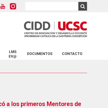
LMS
DOCUMENTOS
CONTACTO
EV@
Modelo Educativo UCSC
ios CIDD
Conecta con Ev@
Marco para una Docencia de Calidad
D
Plataforma Ev@
Formulario Solicitud de Capacitación
Turnitin
Formulario Reserva LabCIDD
D
Formulario Mentorías
CIDD
có a los primeros Mentores de
Formularios Ev@