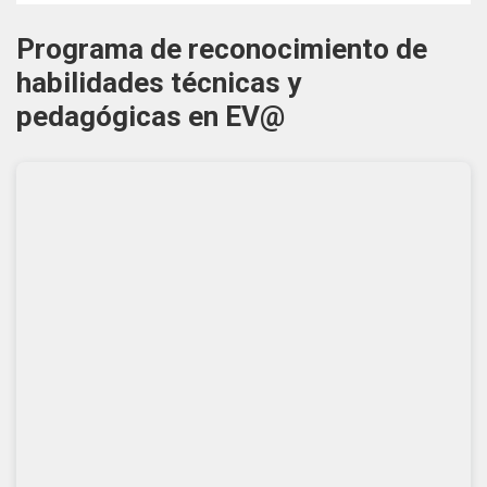
Formularios Ev@
Programa de reconocimiento de
Syllabus
habilidades técnicas y
Calendario Académico 2026
pedagógicas en EV@