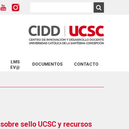
LMS
DOCUMENTOS
CONTACTO
EV@
Modelo Educativo UCSC
ios CIDD
Conecta con Ev@
Marco para una Docencia de Calidad
D
Plataforma Ev@
Formulario Solicitud de Capacitación
Turnitin
Formulario Reserva LabCIDD
D
Formulario Mentorías
CIDD
sobre sello UCSC y recursos
Formularios Ev@