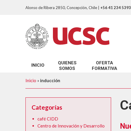
Alonso de Ribera 2850, Concepción, Chile
|
+56 41 234 5393
QUIENES
OFERTA
INICIO
SOMOS
FORMATIVA
Nuestro Propósito
Programa de reconoci
Inicio
»
inducción
Nuestro Equipo
Programa de Inducción
¿Que entendemos por Innovación Docen
Programa de accesibil
C
Categorías
Cursos Autoformació
café CIDD
Diplomado Docencia p
Nue
Centro de Innovación y Desarrollo