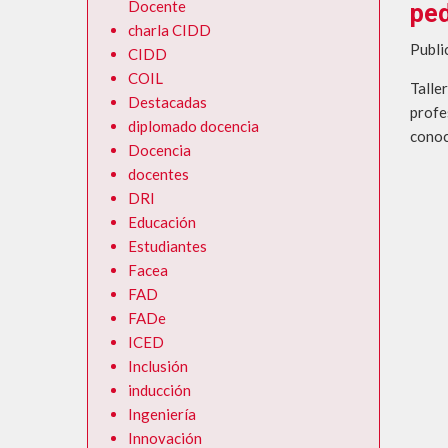
Diplomado TIC y Educa
Docente
ped
charla CIDD
Publi
CIDD
COIL
Talle
Destacadas
profe
diplomado docencia
conoc
Docencia
docentes
DRI
Educación
Estudiantes
Facea
FAD
FADe
ICED
Inclusión
inducción
Ingeniería
Innovación