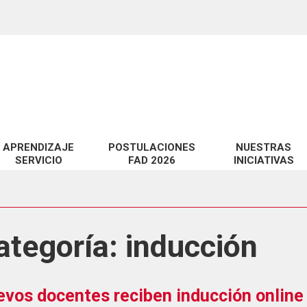
APRENDIZAJE
POSTULACIONES
NUESTRAS
SERVICIO
FAD 2026
INICIATIVAS
miento de habilidades técnicas y pedagógicas en EV@
Proyectos FAD 2026 adjudicados
Catálogo de Servic
 a la Docencia en la UCSC
Observatorio CID
te?
idad digital en EV@
ategoría:
inducción
LabCIDD
n
Revista InnovaCID
ara la Educación Superior
Seminario Innova
vos docentes reciben inducción online 