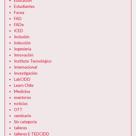
Educación
Formularios Ev@
Estudiantes
Facea
Syllabus
FAD
FADe
Calendario Académico 2026
ICED
Inclusión
inducción
Ingeniería
Innovación
Instituto Tecnológico
Internacional
Investigación
LabCIDD
Learn Chile
Medicina
mentores
noticias
OTT
seminario
Sin categoría
talleres
talleres E-TEDCIDD