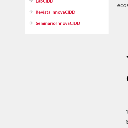
Diplomado TIC y Educa
LabCIDD
ecos
Revista InnovaCIDD
Seminario InnovaCIDD