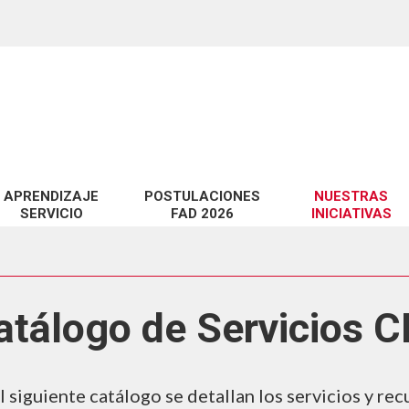
APRENDIZAJE
POSTULACIONES
NUESTRAS
SERVICIO
FAD 2026
INICIATIVAS
miento de habilidades técnicas y pedagógicas en EV@
Proyectos FAD 2026 adjudicados
Catálogo de Servic
 a la Docencia en la UCSC
Observatorio CID
te?
idad digital en EV@
atálogo de Servicios C
LabCIDD
n
Revista InnovaCID
ara la Educación Superior
Seminario Innova
l
siguiente catálogo se detallan los servicios y re