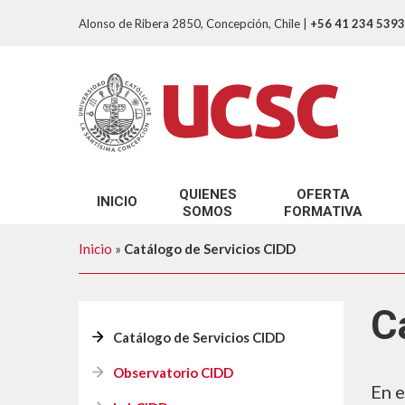
Alonso de Ribera 2850, Concepción, Chile
|
+56 41 234 5393
QUIENES
OFERTA
INICIO
SOMOS
FORMATIVA
Nuestro Propósito
Programa de reconoci
Inicio
»
Catálogo de Servicios CIDD
Nuestro Equipo
Programa de Inducción
¿Que entendemos por Innovación Docen
Programa de accesibil
C
Catálogo de Servicios CIDD
Cursos Autoformació
Observatorio CIDD
Diplomado Docencia p
En e