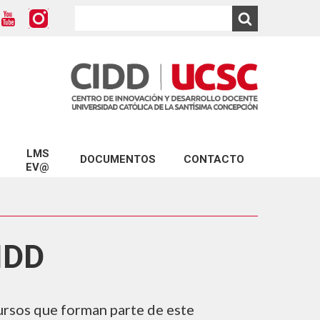
LMS
DOCUMENTOS
CONTACTO
EV@
Modelo Educativo UCSC
ios CIDD
Conecta con Ev@
Marco para una Docencia de Calidad
D
Plataforma Ev@
Formulario Solicitud de Capacitación
IDD
Turnitin
Formulario Reserva LabCIDD
D
Formulario Mentorías
CIDD
cursos que forman parte de este
Formularios Ev@