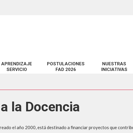
APRENDIZAJE
POSTULACIONES
NUESTRAS
SERVICIO
FAD 2026
INICIATIVAS
miento de habilidades técnicas y pedagógicas en EV@
Proyectos FAD 2026 adjudicados
Catálogo de Servic
 a la Docencia en la UCSC
Observatorio CID
a la Docencia
te?
idad digital en EV@
LabCIDD
n
Revista InnovaCID
ara la Educación Superior
Seminario Innova
reado el año 2000, está destinado a financiar proyectos que contribu