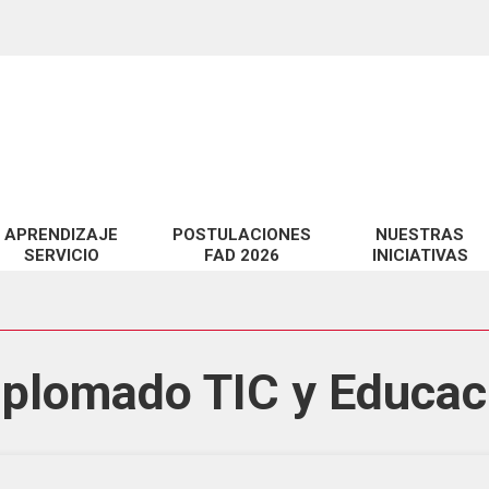
APRENDIZAJE
POSTULACIONES
NUESTRAS
SERVICIO
FAD 2026
INICIATIVAS
miento de habilidades técnicas y pedagógicas en EV@
Proyectos FAD 2026 adjudicados
Catálogo de Servic
 a la Docencia en la UCSC
Observatorio CID
te?
idad digital en EV@
iplomado TIC y Educaci
LabCIDD
n
Revista InnovaCID
ara la Educación Superior
Seminario Innova