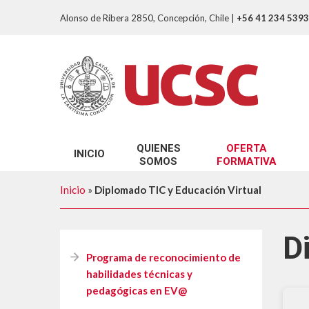
Alonso de Ribera 2850, Concepción, Chile
|
+56 41 234 5393
QUIENES
OFERTA
INICIO
SOMOS
FORMATIVA
Nuestro Propósito
Programa de reconoci
Inicio
»
Diplomado TIC y Educación Virtual
Nuestro Equipo
Programa de Inducción
¿Que entendemos por Innovación Docen
Programa de accesibil
D
Programa de reconocimiento de
Cursos Autoformació
habilidades técnicas y
Diplomado Docencia p
pedagógicas en EV@