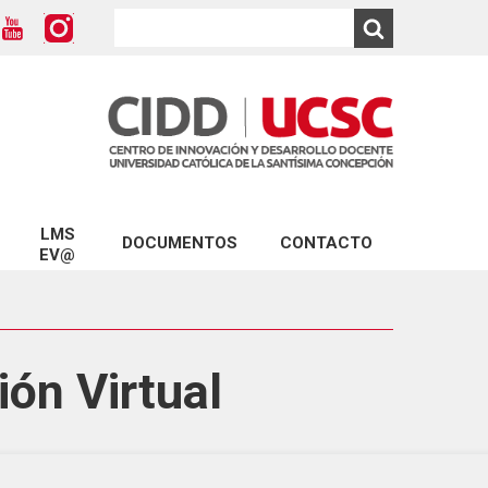
LMS
DOCUMENTOS
CONTACTO
EV@
Modelo Educativo UCSC
ios CIDD
Conecta con Ev@
Marco para una Docencia de Calidad
D
Plataforma Ev@
Formulario Solicitud de Capacitación
ón Virtual
Turnitin
Formulario Reserva LabCIDD
D
Formulario Mentorías
CIDD
Formularios Ev@