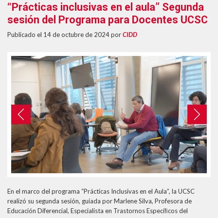
“Prácticas inclusivas en el aula” Segunda
Formularios Ev@
sesión del Programa para Docentes UCSC
Syllabus
Publicado el 14 de octubre de 2024
por
CIDD
Calendario Académico 2026
Previous
Next
En el marco del programa “Prácticas Inclusivas en el Aula”, la UCSC
realizó su segunda sesión, guiada por Marlene Silva, Profesora de
Educación Diferencial, Especialista en Trastornos Especíﬁcos del